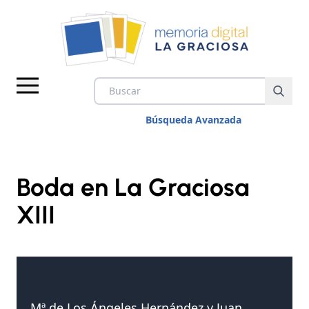
Búsqueda Avanzada
Boda en La Graciosa
XIII
IMÁGENES
VÍDEOS
DOCUMENTOS
Mª de Los Ángeles Hernández y Juan
TEMAS