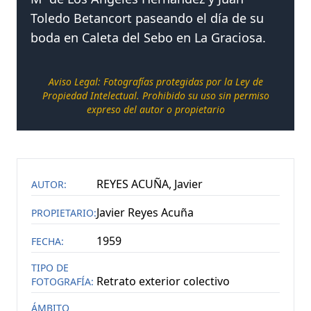
Toledo Betancort paseando el día de su
+
NO SE PUDO CARGAR CATEGORIAS
(
1
)
boda en Caleta del Sebo en La Graciosa.
NOTICIAS
Aviso Legal: Fotografías protegidas por la Ley de
Propiedad Intelectual. Prohibido su uso sin permiso
CONTACTAR
expreso del autor o propietario
REYES ACUÑA, Javier
AUTOR:
Javier Reyes Acuña
PROPIETARIO:
1959
FECHA:
TIPO DE
Retrato exterior colectivo
FOTOGRAFÍA:
ÁMBITO