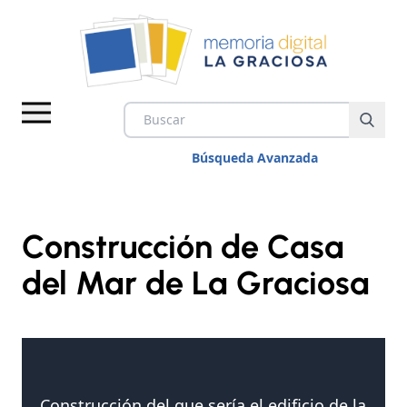
Búsqueda Avanzada
Construcción de Casa
del Mar de La Graciosa
IMÁGENES
VÍDEOS
DOCUMENTOS
Construcción del que sería el edificio de la
TEMAS