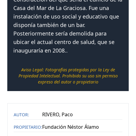
Casa del Mar de La Graciosa. Fue una
+
NO SE PUDO CARGAR CATEGORIAS
(
1
)
instalación de uso social y educativo que
disponía también de un bar.
NOTICIAS
Posteriormente sería demolida para
ubicar el actual centro de salud, que se
CONTACTAR
inauguraría en 2008..
Aviso Legal: Fotografías protegidas por la Ley de
Propiedad Intelectual. Prohibido su uso sin permiso
expreso del autor o propietario
RIVERO, Paco
AUTOR:
Fundación Néstor Álamo
PROPIETARIO: