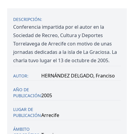
+
NO SE PUDO CARGAR CATEGORIAS
(
1
)
DESCRIPCIÓN:
Conferencia impartida por el autor en la
NOTICIAS
Sociedad de Recreo, Cultura y Deportes
Torrelavega de Arrecife con motivo de unas
CONTACTAR
jornadas dedicadas a la isla de La Graciosa. La
charla tuvo lugar el 13 de octubre de 2005.
HERNÁNDEZ DELGADO, Franciso
AUTOR:
AÑO DE
2005
PUBLICACIÓN:
LUGAR DE
Arrecife
PUBLICACIÓN
ÁMBITO