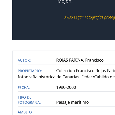
Mojón.
Aviso Legal: Fotografías proteg
ROJAS FARIÑA, Francisco
AUTOR:
Colección Francisco Rojas Fari
PROPIETARIO:
fotografía histórica de Canarias. Fedac/Cabildo d
1990-2000
FECHA:
TIPO DE
Paisaje marítimo
FOTOGRAFÍA:
ÁMBITO