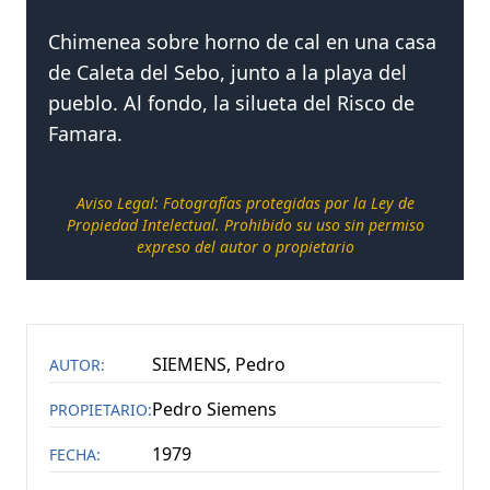
Chimenea sobre horno de cal en una casa
+
NO SE PUDO CARGAR CATEGORIAS
(
1
)
de Caleta del Sebo, junto a la playa del
pueblo. Al fondo, la silueta del Risco de
NOTICIAS
Famara.
CONTACTAR
Aviso Legal: Fotografías protegidas por la Ley de
Propiedad Intelectual. Prohibido su uso sin permiso
expreso del autor o propietario
SIEMENS, Pedro
AUTOR:
Pedro Siemens
PROPIETARIO:
1979
FECHA: