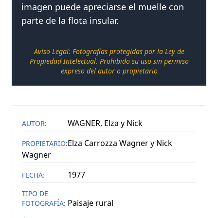
imagen puede apreciarse el muelle con
parte de la flota insular.
+
NO SE PUDO CARGAR CATEGORIAS
(
1
)
NOTICIAS
Aviso Legal: Fotografías protegidas por la Ley de
Propiedad Intelectual. Prohibido su uso sin permiso
expreso del autor o propietario
CONTACTAR
WAGNER, Elza y Nick
AUTOR:
Elza Carrozza Wagner y Nick
PROPIETARIO:
Wagner
1977
FECHA:
TIPO DE
Paisaje rural
FOTOGRAFÍA: