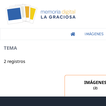
IMÁGENES
TEMA
2
registro
s
IMÁGENE
(
2
)