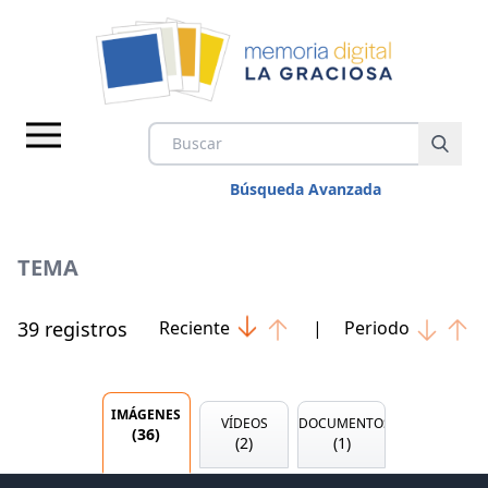
Búsqueda Avanzada
TEMA
39
registro
s
Reciente
|
Periodo
IMÁGENES
VÍDEOS
IMÁGENES
VÍDEOS
DOCUMENTOS
(
36
)
DOCUMENTOS
(
2
)
(
1
)
TEMAS