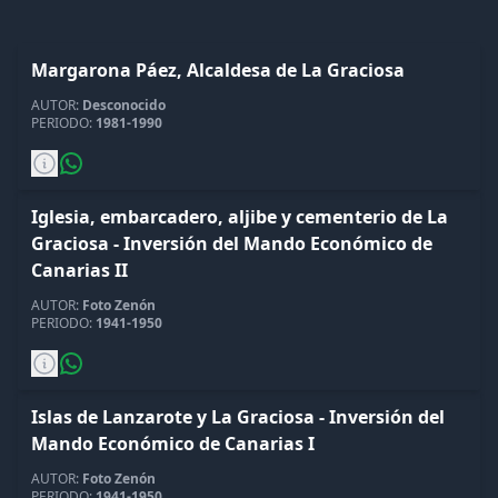
+
NO SE PUDO CARGAR CATEGORIAS
(
1
)
Margarona Páez, Alcaldesa de La Graciosa
AUTOR:
Desconocido
NOTICIAS
PERIODO:
1981-1990
CONTACTAR
Iglesia, embarcadero, aljibe y cementerio de La
Graciosa - Inversión del Mando Económico de
Canarias II
AUTOR:
Foto Zenón
PERIODO:
1941-1950
Islas de Lanzarote y La Graciosa - Inversión del
Mando Económico de Canarias I
AUTOR:
Foto Zenón
PERIODO:
1941-1950