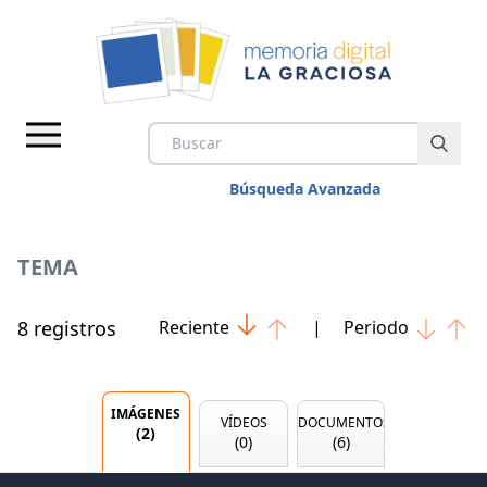
Búsqueda Avanzada
TEMA
8
registro
s
Reciente
|
Periodo
IMÁGENES
VÍDEOS
IMÁGENES
VÍDEOS
DOCUMENTOS
(
2
)
DOCUMENTOS
(
0
)
(
6
)
TEMAS