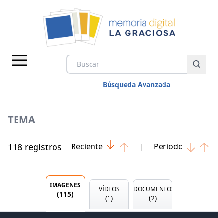
Búsqueda Avanzada
TEMA
118
registro
s
Reciente
|
Periodo
IMÁGENES
VÍDEOS
IMÁGENES
VÍDEOS
DOCUMENTOS
(
115
)
DOCUMENTOS
(
1
)
(
2
)
TEMAS