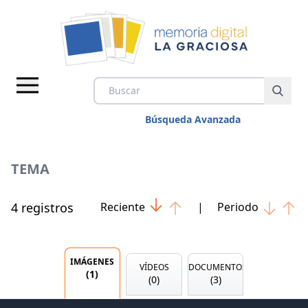
Búsqueda Avanzada
TEMA
4
registro
s
Reciente
|
Periodo
IMÁGENES
VÍDEOS
IMÁGENES
VÍDEOS
DOCUMENTOS
(
1
)
DOCUMENTOS
(
0
)
(
3
)
TEMAS