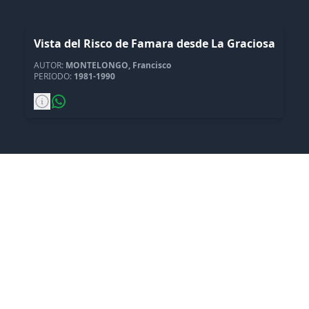
+
NO SE PUDO CARGAR CATEGORIAS
(
1
)
Vista del Risco de Famara desde La Graciosa
AUTOR:
MONTELONGO, Francisco
NOTICIAS
PERIODO:
1981-1990
CONTACTAR